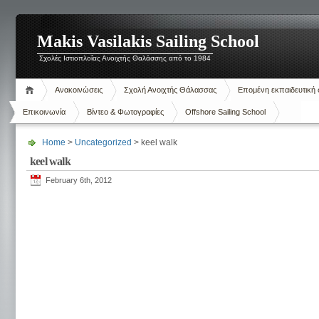
Makis Vasilakis Sailing School
Σχολές Ιστιοπλοΐας Ανοιχτής Θαλάσσης από το 1984
Ανακοινώσεις
Σχολή Ανοιχτής Θάλασσας
Επομένη εκπαιδευτική 
Επικοινωνία
Βίντεο & Φωτογραφίες
Offshore Sailing School
Home
>
Uncategorized
> keel walk
keel walk
February 6th, 2012