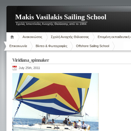
Makis Vasilakis Sailing School
Σχολές Ιστιοπλοΐας Ανοιχτής Θαλάσσης από το 1984
Ανακοινώσεις
Σχολή Ανοιχτής Θάλασσας
Επομένη εκπαιδευτική 
Επικοινωνία
Βίντεο & Φωτογραφίες
Offshore Sailing School
Viridiana_spinnaker
July 25th, 2011