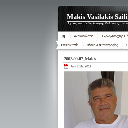
Makis Vasilakis Sail
Σχολές Ιστιοπλοΐας Ανοιχτής Θαλάσσης από τ
Ανακοινώσεις
Σχολή Ανοιχτής Θ
Επικοινωνία
Βίντεο & Φωτογραφίες
O
2003-09-07_Makis
July 25th, 2011