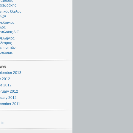
ατωσιές
ετζιδάκης
τικός Όμιλος
νίων
ελλήνιος
λος
ιοπλοϊας Α.Θ.
ελλήνιος
νδεσμος
οπονητών
ιοπλοίας
ves
ptember 2013
y 2012
ne 2012
ruary 2012
uary 2012
cember 2011
 in