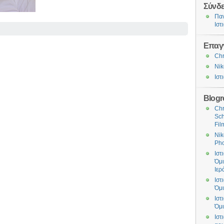
Σύνδε
Πα
Ιστ
Επαγγ
Chr
Nik
Ιστ
Blogro
Chr
Sch
Fil
Nik
Ph
Ιστ
Όμι
Ιερ
Ιστ
Όμι
Ιστ
Όμι
Ιστ