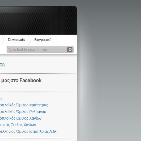
Downloads
Βιογραφικό
RSS
ε μας στο Facebook
ι
ιοπλοϊκός Όμιλος Ιεράπετρας
ιοπλοϊκός Όμιλος Ρεθύμνου
ιοπλοϊκός Όμιλος Χανίων
τικός Όμιλος Χανίων
ελλήνιος Όμιλος Ιστιοπλοϊας Α.Θ.