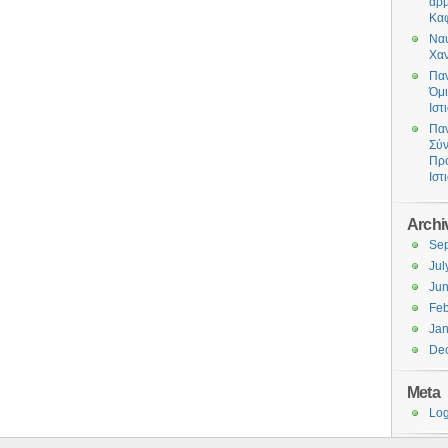
αρμ
Καφ
Ναυ
Χα
Παν
Όμι
Ιστ
Παν
Σύ
Πρ
Ιστ
Archi
Se
Jul
Ju
Feb
Jan
De
Meta
Log