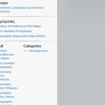
σμοι
νελλήνιος Σύνδεσμος Προπονητών
ιοπλοίας
ελματίες
istine Schmitthenner Film Maker
os Vasilakis Photography
ιορραφείο-αρματωσιές Καφετζιδάκης
ll
Categories
istine
Uncategorized
mitthenner
m Maker
os Vasilakis
otography
ιοπλοϊκός
λος
άπετρας
ιοπλοϊκός
λος Ρεθύμνου
ιοπλοϊκός
λος Χανίων
ιορραφείο-